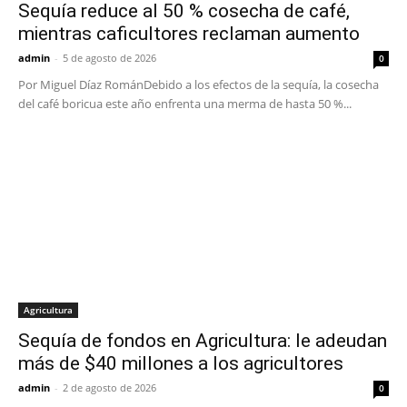
Sequía reduce al 50 % cosecha de café,
mientras caficultores reclaman aumento
admin
-
5 de agosto de 2026
0
Por Miguel Díaz RománDebido a los efectos de la sequía, la cosecha
del café boricua este año enfrenta una merma de hasta 50 %...
Agricultura
Sequía de fondos en Agricultura: le adeudan
más de $40 millones a los agricultores
admin
-
2 de agosto de 2026
0