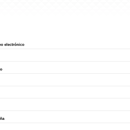
eo electrónico
io
eña