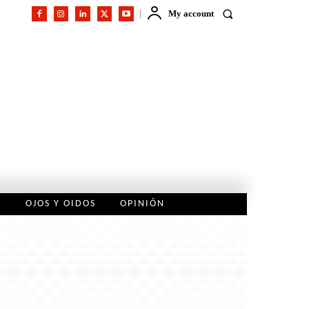
My account
L
OJOS Y OIDOS
OPINIÓN