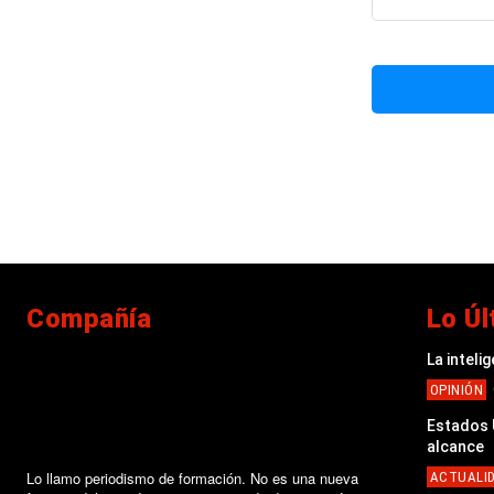
Compañía
Lo Úl
La inteli
OPINIÓN
Estados U
alcance
Lo llamo periodismo de formación. No es una nueva
ACTUALI