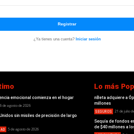
Registrar
¿Ya tienes una cuenta?
Iniciar sesión
timo
Lo más Pop
gencia emocional comienza en el hogar
nBeta adquiere a Ó
millones
6 de agosto de 2026
21 de julio 
SEGUROS
nidos sin misiles de precisión de largo
Sequía de fondos en
de $40 millones a lo
5 de agosto de 2026
DAD