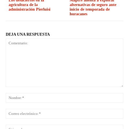
Los desaciertos en la
Mapfre alienta a explorar
agricultura de la
alternativas de seguro ante
administración Pierluisi
inicio de temporada de
huracanes
DEJA UNA RESPUESTA
Comentario:
No
Co
ele
Sit