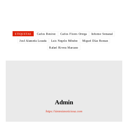
ETIQUETAS
Carlos Benitez
Carlos Flores Ortega
Informe Semanal
José Alameda Lozada
Luis Negrón Méndez
Miguel Díaz Roman
Rafael Rivera Marcano
Admin
https://sintesisnoticiosa.com