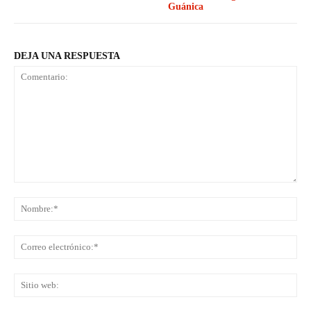
Guánica
DEJA UNA RESPUESTA
Comentario:
No
Co
ele
Sit
we