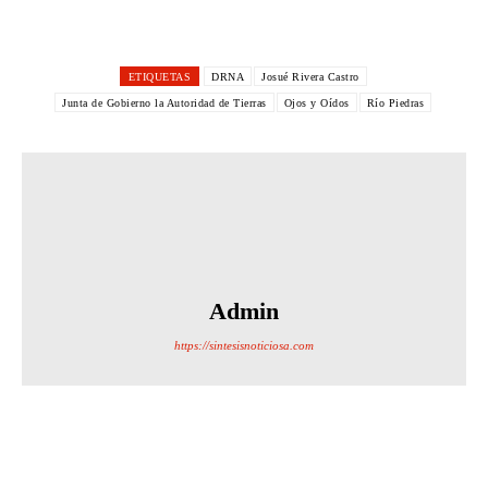
ETIQUETAS
DRNA
Josué Rivera Castro
Junta de Gobierno la Autoridad de Tierras
Ojos y Oídos
Río Piedras
Admin
https://sintesisnoticiosa.com