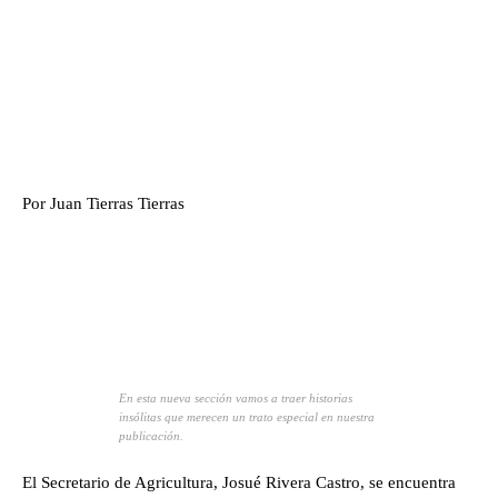
Por Juan Tierras Tierras
En esta nueva sección vamos a traer historias
insólitas que merecen un trato especial en nuestra
publicación.
El Secretario de Agricultura, Josué Rivera Castro, se encuentra