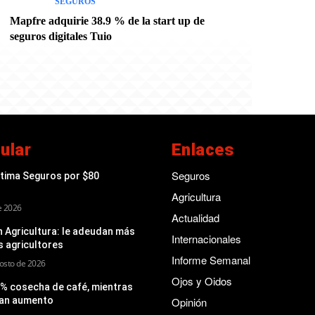
SEGUROS
Mapfre adquirie 38.9 % de la start up de
seguros digitales Tuio
ular
Enlaces
Seguros
ptima Seguros por $80
Agricultura
de 2026
Actualidad
 Agricultura: le adeudan más
Internacionales
s agricultores
Informe Semanal
osto de 2026
Ojos y Oidos
 % cosecha de café, mientras
man aumento
Opinión