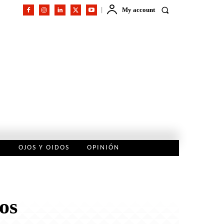
My account
L
OJOS Y OIDOS
OPINIÓN
os