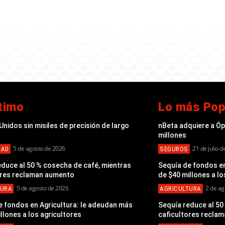
timo
Lo más Pop
nidos sin misiles de precisión de largo
nBeta adquiere a Ó
millones
5 de agosto de 2026
21 de julio 
DAD
SEGUROS
educe al 50 % cosecha de café, mientras
Sequía de fondos en
ores reclaman aumento
de $40 millones a lo
5 de agosto de 2026
2 de ag
TURA
AGRICULTURA
e fondos en Agricultura: le adeudan más
Sequía reduce al 50
llones a los agricultores
caficultores recla