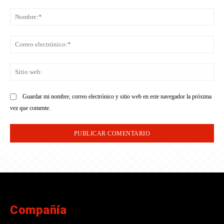
Comentario:
No
Co
ele
Sit
we
Guardar mi nombre, correo electrónico y sitio web en este navegador la próxima
vez que comente.
Compañía