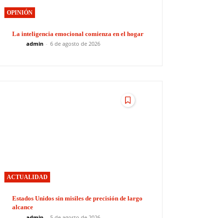
OPINIÓN
La inteligencia emocional comienza en el hogar
admin
-
6 de agosto de 2026
ACTUALIDAD
Estados Unidos sin misiles de precisión de largo
alcance
admin
-
5 de agosto de 2026