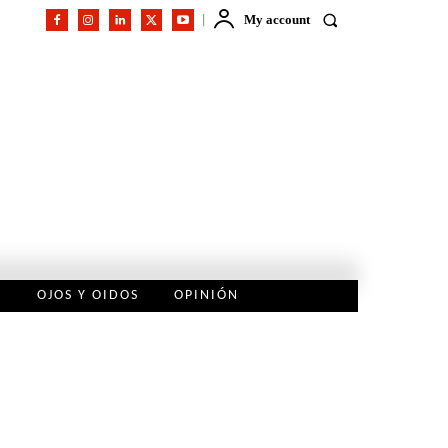
My account
L
OJOS Y OIDOS
OPINIÓN