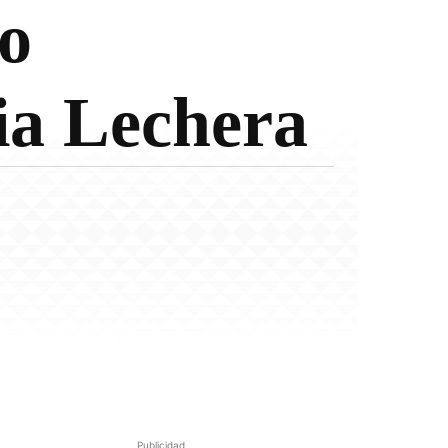
o
ia Lechera
Publicidad