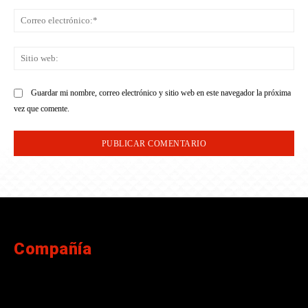
Co
ele
Sit
we
Guardar mi nombre, correo electrónico y sitio web en este navegador la próxima
vez que comente.
Compañía