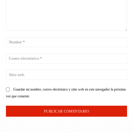
Comentario:
No
Co
ele
Sit
we
Guardar mi nombre, correo electrónico y sitio web en este navegador la próxima
vez que comente.