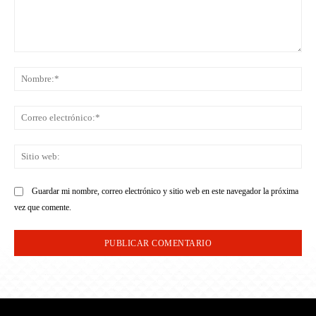
Comentario:
No
Co
ele
Sit
we
Guardar mi nombre, correo electrónico y sitio web en este navegador la próxima
vez que comente.