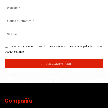
Comentario:
No
Co
ele
Sit
we
Guardar mi nombre, correo electrónico y sitio web en este navegador la próxima
vez que comente.
Compañía