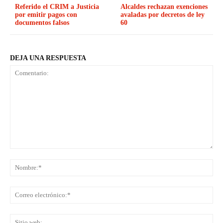
Referido el CRIM a Justicia
Alcaldes rechazan exenciones
por emitir pagos con
avaladas por decretos de ley
documentos falsos
60
DEJA UNA RESPUESTA
Comentario:
No
Co
ele
Sit