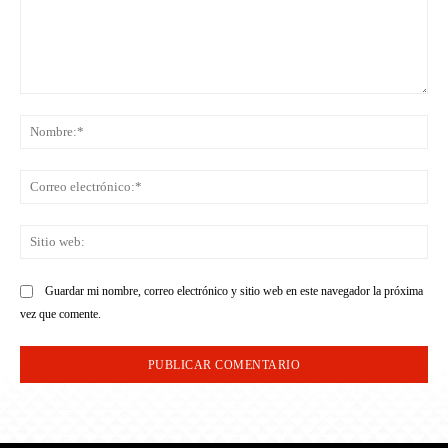
Comentario:
No
Co
ele
Sit
we
Guardar mi nombre, correo electrónico y sitio web en este navegador la próxima
vez que comente.