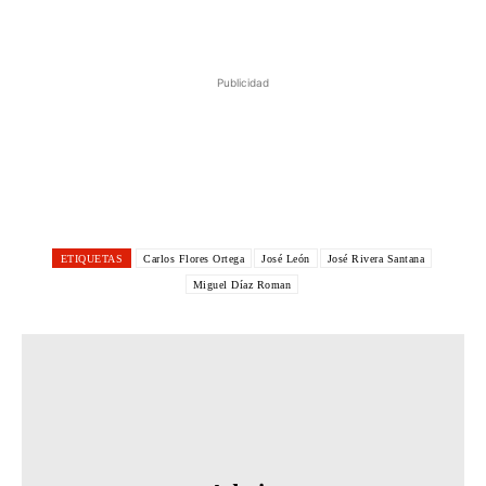
Publicidad
ETIQUETAS
Carlos Flores Ortega
José León
José Rivera Santana
Miguel Díaz Roman