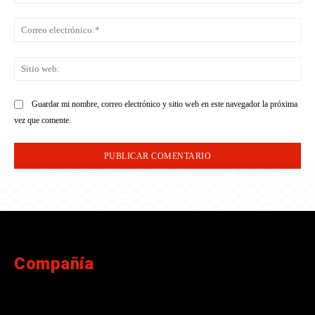
Co
ele
Sit
we
Guardar mi nombre, correo electrónico y sitio web en este navegador la próxima
vez que comente.
Compañía