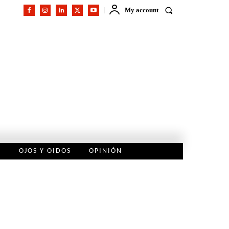
My account
L
OJOS Y OIDOS
OPINIÓN