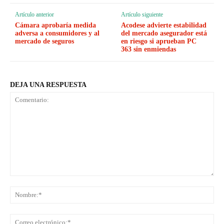
Artículo anterior
Artículo siguiente
Cámara aprobaría medida
Acodese advierte estabilidad
adversa a consumidores y al
del mercado asegurador está
mercado de seguros
en riesgo si aprueban PC
363 sin enmiendas
DEJA UNA RESPUESTA
Comentario:
No
Co