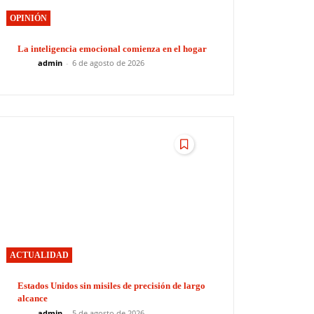
OPINIÓN
La inteligencia emocional comienza en el hogar
admin
-
6 de agosto de 2026
ACTUALIDAD
Estados Unidos sin misiles de precisión de largo
alcance
admin
-
5 de agosto de 2026