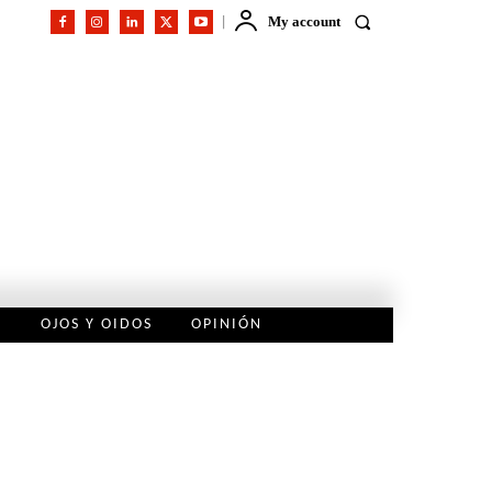
My account
L
OJOS Y OIDOS
OPINIÓN