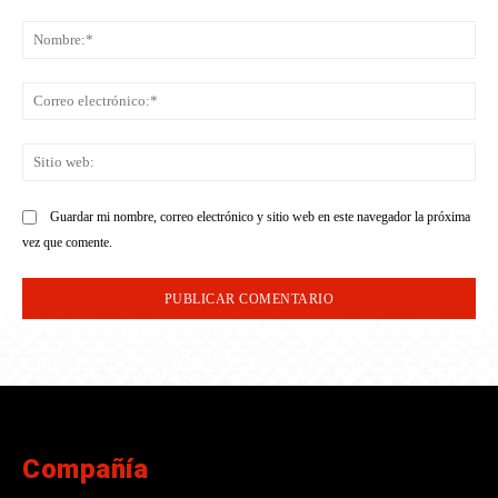
Comentario:
No
Co
ele
Sit
we
Guardar mi nombre, correo electrónico y sitio web en este navegador la próxima
vez que comente.
Compañía