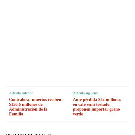
Artículo anterior
Artículo siguiente
Contralora: muertos reciben
Ante pérdida $32 millones
$150.6 millones de
en café semi tostado,
Administración de la
proponen importar grano
Familia
verde