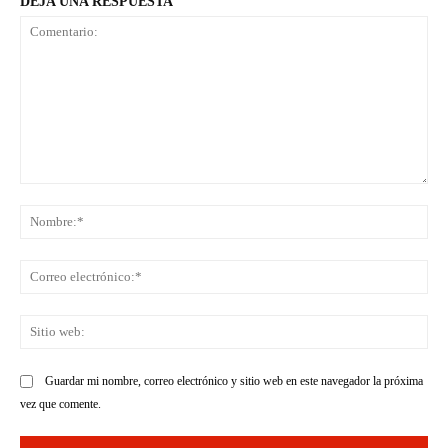
DEJA UNA RESPUESTA
Comentario:
No
Co
ele
Sit
we
Guardar mi nombre, correo electrónico y sitio web en este navegador la próxima
vez que comente.