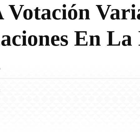
 Votación Vari
aciones En La 
s
3