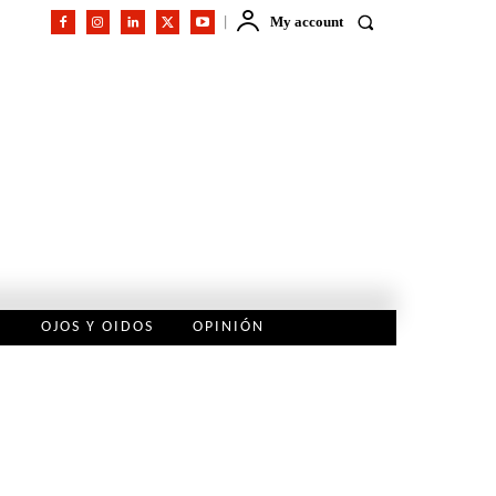
My account
L
OJOS Y OIDOS
OPINIÓN