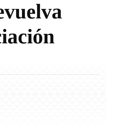
evuelva
iación