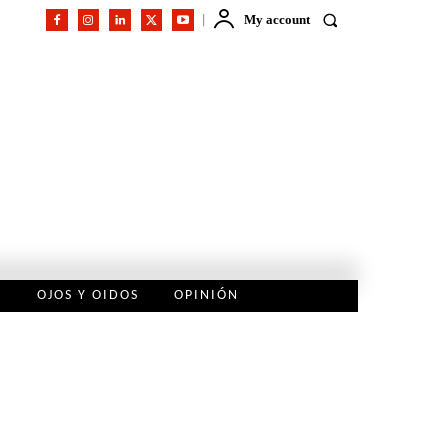
My account
L
OJOS Y OIDOS
OPINIÓN