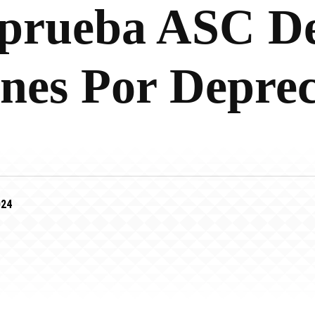
Aprueba ASC D
ones Por Deprec
024