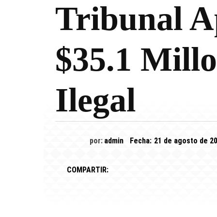
Tribunal 
$35.1 Mill
Ilegal
por:
admin
Fecha:
21 de agosto de 2
COMPARTIR: