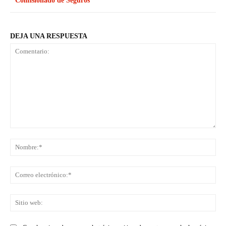
Comisionado de Seguros
DEJA UNA RESPUESTA
Comentario:
No
Co
ele
Sit
we