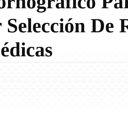
ornográfico Pa
r Selección De 
édicas