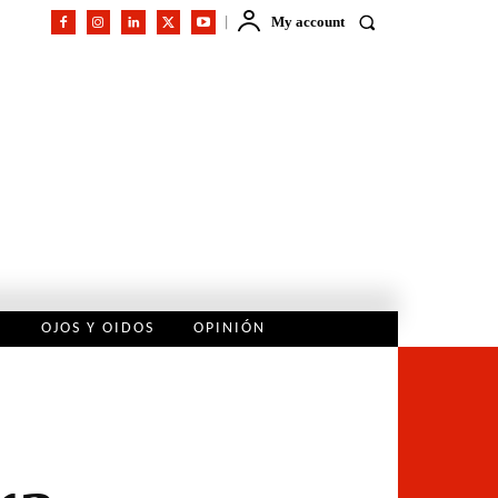
My account
L
OJOS Y OIDOS
OPINIÓN