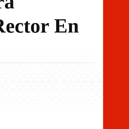
ra
Rector En