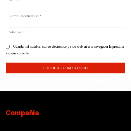
Co
ele
Sit
we
Guardar mi nombre, correo electrónico y sitio web en este navegador la próxima
vez que comente.
Compañía