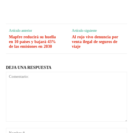
Artículo anterior
Artículo siguiente
Mapfre reducirá su huella
Al rojo vivo denuncia por
en 10 países y bajará 43%
venta ilegal de seguros de
de las emisiones en 2030
viaje
DEJA UNA RESPUESTA
Comentario:
No