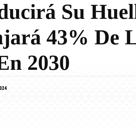
ucirá Su Huel
ajará 43% De 
En 2030
2024