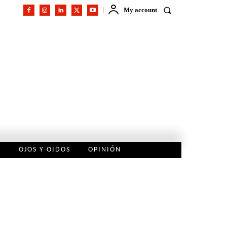
My account
L
OJOS Y OIDOS
OPINIÓN