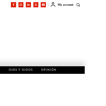
My account
L
OJOS Y OIDOS
OPINIÓN