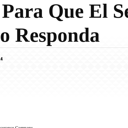
 Para Que El S
o Responda
24
 Insurance Company