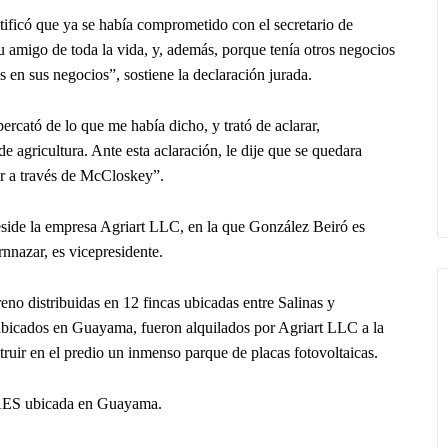
otificó que ya se había comprometido con el secretario de
u amigo de toda la vida, y, además, porque tenía otros negocios
s en sus negocios”, sostiene la declaración jurada.
rcató de lo que me había dicho, y trató de aclarar,
e agricultura. Ante esta aclaración, le dije que se quedara
rar a través de McCloskey”.
ide la empresa Agriart LLC, en la que González Beiró es
nnazar, es vicepresidente.
eno distribuidas en 12 fincas ubicadas entre Salinas y
ubicados en Guayama, fueron alquilados por Agriart LLC a la
uir en el predio un inmenso parque de placas fotovoltaicas.
 AES ubicada en Guayama.