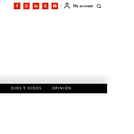
My account
L
OJOS Y OIDOS
OPINIÓN