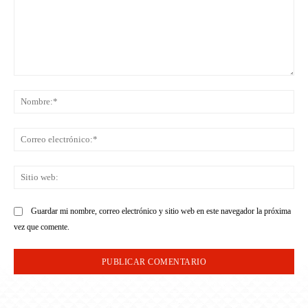
Comentario:
No
Co
ele
Sit
we
Guardar mi nombre, correo electrónico y sitio web en este navegador la próxima
vez que comente.