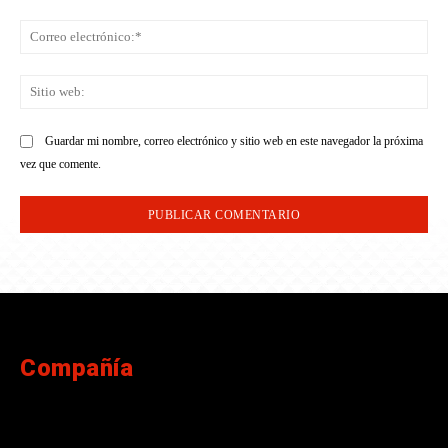
Co
ele
Sit
we
Guardar mi nombre, correo electrónico y sitio web en este navegador la próxima
vez que comente.
Compañía