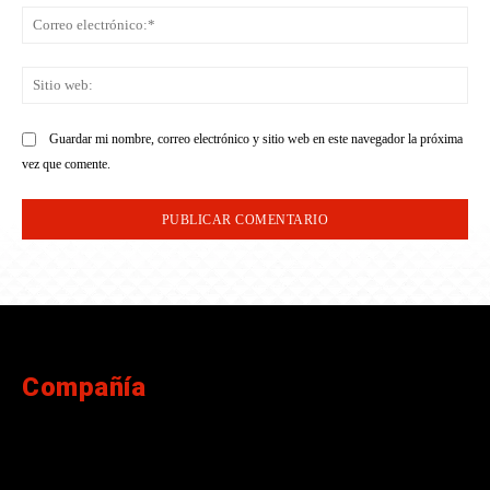
Co
ele
Sit
we
Guardar mi nombre, correo electrónico y sitio web en este navegador la próxima
vez que comente.
Compañía