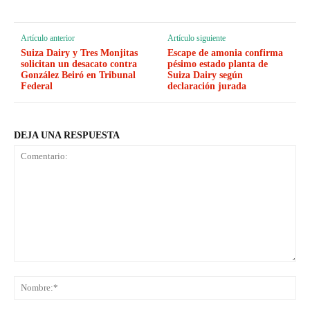
Artículo anterior
Artículo siguiente
Suiza Dairy y Tres Monjitas
Escape de amonia confirma
solicitan un desacato contra
pésimo estado planta de
González Beiró en Tribunal
Suiza Dairy según
Federal
declaración jurada
DEJA UNA RESPUESTA
Comentario:
No