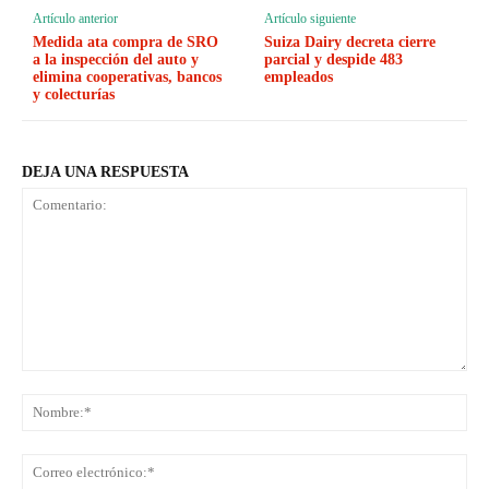
Artículo anterior
Artículo siguiente
Medida ata compra de SRO
Suiza Dairy decreta cierre
a la inspección del auto y
parcial y despide 483
elimina cooperativas, bancos
empleados
y colecturías
DEJA UNA RESPUESTA
Comentario:
No
Co
ele