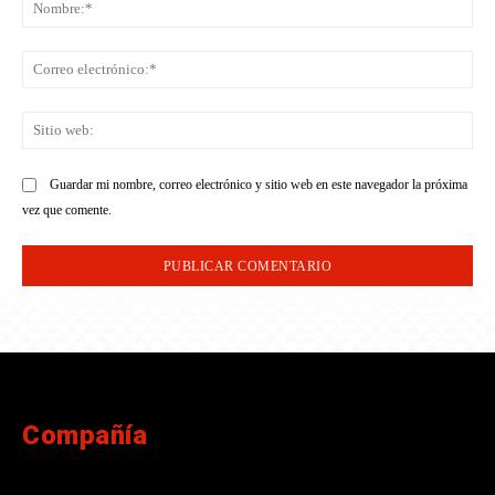
No
Co
ele
Sit
we
Guardar mi nombre, correo electrónico y sitio web en este navegador la próxima
vez que comente.
Compañía