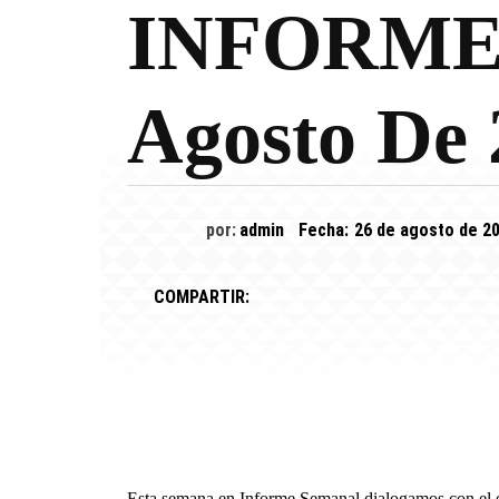
INFORME
Agosto De 
por:
admin
Fecha:
26 de agosto de 2
COMPARTIR:
Esta semana en Informe Semanal dialogamos con el e