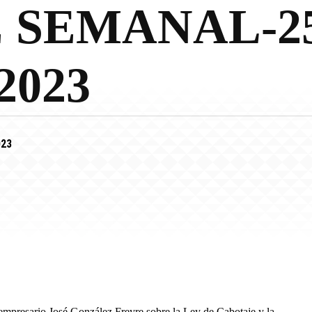
 SEMANAL-25
2023
023
mpresario José González Freyre sobre la Ley de Cabotaje y la