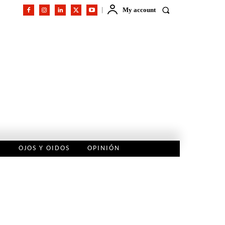
My account
L
OJOS Y OIDOS
OPINIÓN