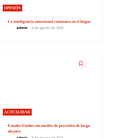
OPINIÓN
La inteligencia emocional comienza en el hogar
admin
-
6 de agosto de 2026
ACTUALIDAD
Estados Unidos sin misiles de precisión de largo
alcance
admin
-
5 de agosto de 2026