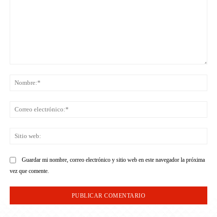
Comentario:
No
Co
ele
Sit
we
Guardar mi nombre, correo electrónico y sitio web en este navegador la próxima
vez que comente.