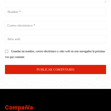
Comentario:
No
Co
ele
Sit
we
Guardar mi nombre, correo electrónico y sitio web en este navegador la próxima
vez que comente.
Compañía