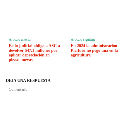
Artículo anterior
Artículo siguiente
Fallo judicial obliga a ASC a
En 2024 la administración
devolver $47.1 millones por
Pierluisi no pegó una en la
aplicar depreciación en
agricultura
piezas nuevas
DEJA UNA RESPUESTA