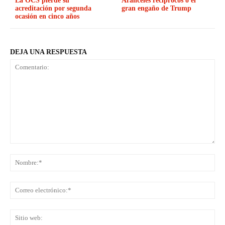
La OCS pierde su
Aranceles recíprocos o el
acreditación por segunda
gran engaño de Trump
ocasión en cinco años
DEJA UNA RESPUESTA
Comentario:
No
Co
ele
Sit
we