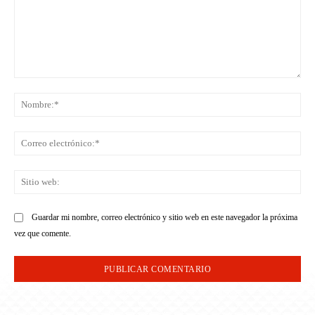
Comentario:
No
Co
ele
Sit
we
Guardar mi nombre, correo electrónico y sitio web en este navegador la próxima
vez que comente.