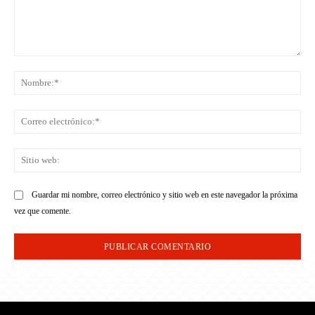
Comentario:
No
Co
ele
Sit
we
Guardar mi nombre, correo electrónico y sitio web en este navegador la próxima
vez que comente.