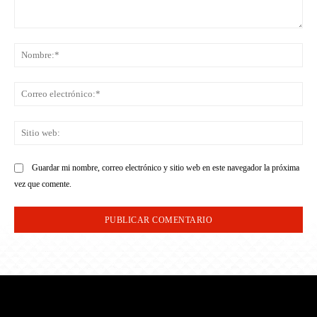
Comentario:
No
Co
ele
Sit
we
Guardar mi nombre, correo electrónico y sitio web en este navegador la próxima
vez que comente.