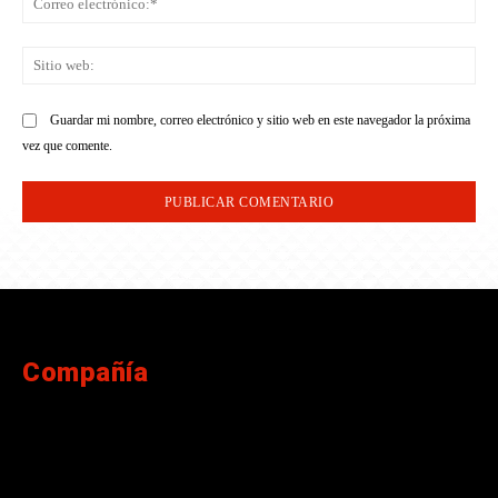
ele
Sit
we
Guardar mi nombre, correo electrónico y sitio web en este navegador la próxima
vez que comente.
Compañía