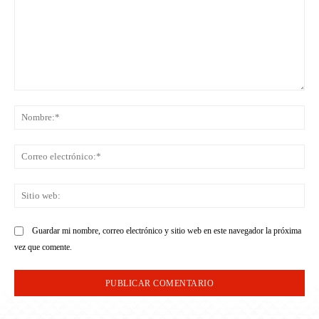
Comentario:
No
Co
ele
Sit
we
Guardar mi nombre, correo electrónico y sitio web en este navegador la próxima
vez que comente.