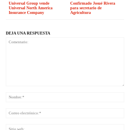
Universal Group vende
Confirmado Josué Rivera
Universal North America
para secretario de
Insurance Company
Agricultura
DEJA UNA RESPUESTA
Comentario:
No
Co
ele
Sit