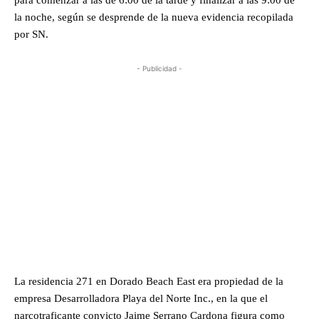
para comenzar a las de 6:00 de la tarde y finalizar a las 9:00 de
la noche, según se desprende de la nueva evidencia recopilada
por SN.
- Publicidad -
La residencia 271 en Dorado Beach East era propiedad de la
empresa Desarrolladora Playa del Norte Inc., en la que el
narcotraficante convicto Jaime Serrano Cardona figura como