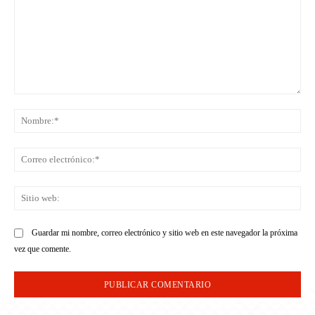
Comentario:
No
Co
ele
Sit
we
Guardar mi nombre, correo electrónico y sitio web en este navegador la próxima
vez que comente.