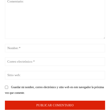
Comentario:
No
Co
ele
Sit
we
Guardar mi nombre, correo electrónico y sitio web en este navegador la próxima
vez que comente.