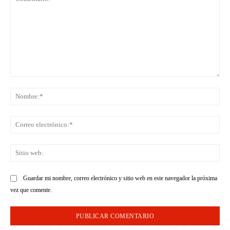
Comentario:
No
Co
ele
Sit
we
Guardar mi nombre, correo electrónico y sitio web en este navegador la próxima
vez que comente.