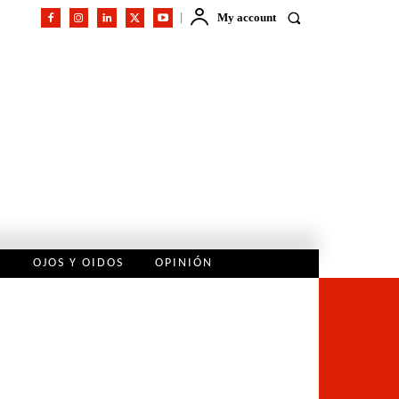
My account
L
OJOS Y OIDOS
OPINIÓN