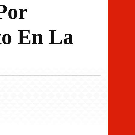
Por
to En La