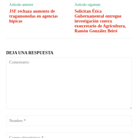
Artículo anterior
Artículo siguiente
JSF rechaza aumento de
Solicitan Ética
tragamonedas en agencias
Gubernamental entregue
hípicas
investigación contra
exsecretario de Agricultura,
Ramón González Beiró
DEJA UNA RESPUESTA
Comentario:
No
Co