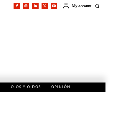
My account
L
OJOS Y OIDOS
OPINIÓN