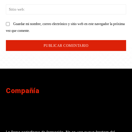
Sit
we
Guardar mi nombre, correo electrónico y sitio web en este navegador la próxima
vez que comente.
Compañía
Lo llamo periodismo de formación. No es una nueva frontera del